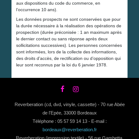
aux dispositions du code du commerce, en
l’occurrence 10 ans).
Les données prospects ne sont conservées que pour
la durée nécessaire à la réalisation des opérations de
prospection (durée préconisée : 1 an maximum après
le dernier contact ou sans réponse après deux
sollicitations successives). Les personnes concernées
sont informées, lors de la collecte des informations,
des droits d’accès, de rectification ou d’opposition qui
leur sont reconnus par la loi du 6 janvier 1978.
Reverberation (cd, dvd, vinyle, cassette) - 70 rue Abée
de l'Epée, 33000 Bordeaux
Téléphone : 05 57 59 14 13 - E-mail :
bordeaux@reverberation.fr
Reverberation (impression textile) - 56 rue Gambetta,