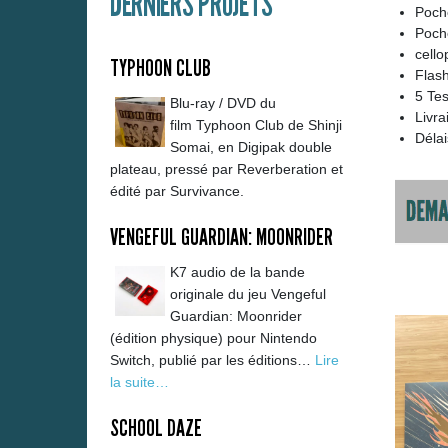
DERNIERS PROJETS
Poche
Poch
cell
TYPHOON CLUB
Flas
5 Tes
Blu-ray / DVD du
Livra
film Typhoon Club de Shinji
Délai
Somai, en Digipak double
plateau, pressé par Reverberation et
édité par Survivance.
VENGEFUL GUARDIAN: MOONRIDER
K7 audio de la bande
originale du jeu Vengeful
Guardian: Moonrider
(édition physique) pour Nintendo
Switch, publié par les éditions…
Lire
la suite…
SCHOOL DAZE