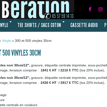
INYLE
TEE SHIRTS / SACS COTON
CASSETTE AUDIO
P
»
Vinyle
»
300 et 500 vinyles 30cm
T 500 VINYLES 30CM
yles noir 30cm/12″,
gravure, étiquette centrale imprimée, sous-pochet
nage, livraison comprise :
1841 € HT / 2210 € TTC
(tva 20% inclue)
.
yles noir 30cm/12″,
gravure, étiquette centrale imprimée, sous-pochet
nage, livraison comprise :
2430 € HT / 2917 € TTC
(tva 20% inclue)
.
sage
ure
ette centrale en couleurs