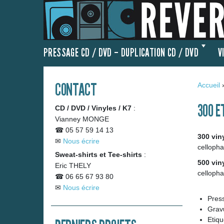
PRESSAGE CD / DVD – DUPLICATION CD / DVD
V
CONTACT
Accueil
300 E
CD / DVD / Vinyles / K7
:
Vianney MONGE
☎ 05 57 59 14 13
300 vin
✉
Nous écrire
cellopha
Sweat-shirts et Tee-shirts
:
500 vin
Eric THELY
cellopha
☎ 06 65 67 93 80
✉
Nous écrire
Pres
Grav
Etiqu