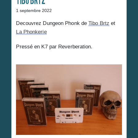
TIBO BRTZ
1 septembre 2022
TIBO BRTZ
Decouvrez Dungeon Phonk de
Tibo Brtz
et
La Phonkerie
Pressé en K7 par Reverberation.